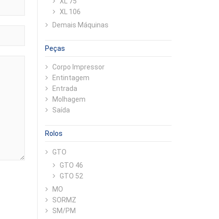
XL 75
XL 106
Demais Máquinas
Peças
Corpo Impressor
Entintagem
Entrada
Molhagem
Saída
Rolos
GTO
GTO 46
GTO 52
MO
SORMZ
SM/PM