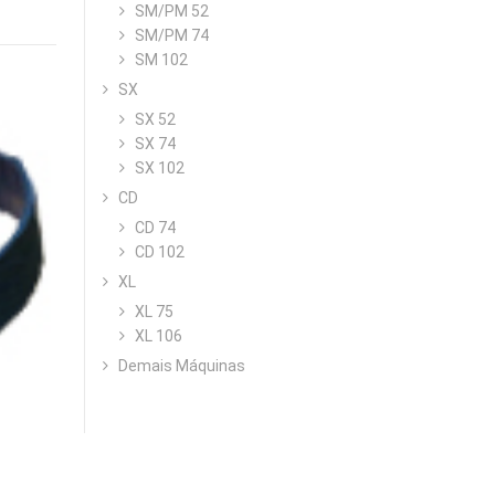
SM/PM 52
SM/PM 74
SM 102
SX
SX 52
SX 74
SX 102
CD
CD 74
CD 102
XL
XL 75
XL 106
Demais Máquinas