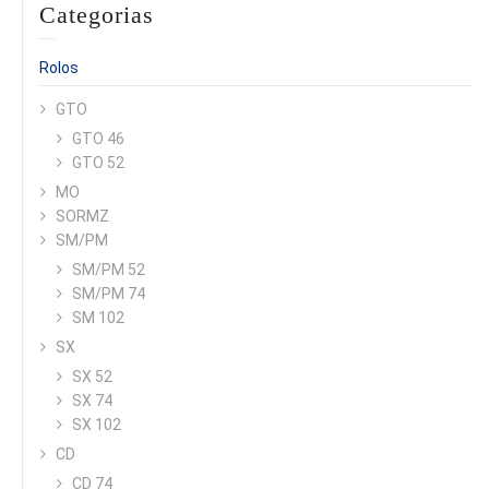
Categorias
Rolos
GTO
GTO 46
GTO 52
MO
SORMZ
SM/PM
SM/PM 52
SM/PM 74
SM 102
SX
SX 52
SX 74
SX 102
CD
CD 74