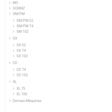
MO
SORMZ
SM/PM
SM/PM 52
SM/PM 74
SM 102
SX
SX 52
SX 74
SX 102
CD
CD 74
CD 102
XL
XL 75
XL 106
Demais Máquinas