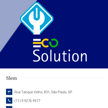
Slem
Rua Tanque Velho, 831, São Paulo, SP
(11) 9 9276 9977