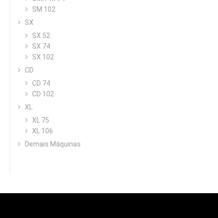
SM 102
SX
SX 52
SX 74
SX 102
CD
CD 74
CD 102
XL
XL 75
XL 106
Demais Máquinas