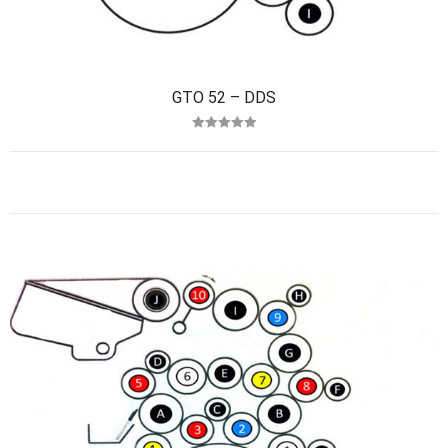
GTO 52 – DDS
Avaliação
5.00
de 5