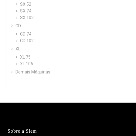
SX 52
SX 74
SX 102
CD
CD 74
CD 102
XL
XL 75
XL 106
Demais Máquinas
Sobre a Slem