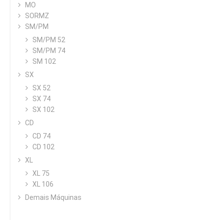
MO
SORMZ
SM/PM
SM/PM 52
SM/PM 74
SM 102
SX
SX 52
SX 74
SX 102
CD
CD 74
CD 102
XL
XL 75
XL 106
Demais Máquinas