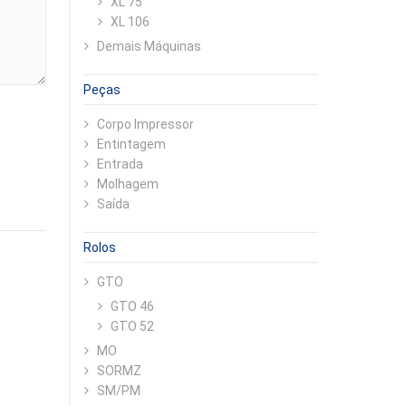
XL 75
XL 106
Demais Máquinas
Peças
Corpo Impressor
Entintagem
Entrada
Molhagem
Saída
Rolos
GTO
GTO 46
GTO 52
MO
SORMZ
SM/PM