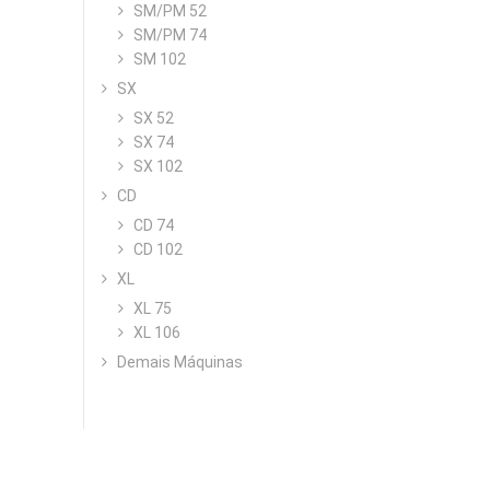
SM/PM 52
SM/PM 74
SM 102
SX
SX 52
SX 74
SX 102
CD
CD 74
CD 102
XL
XL 75
XL 106
Demais Máquinas