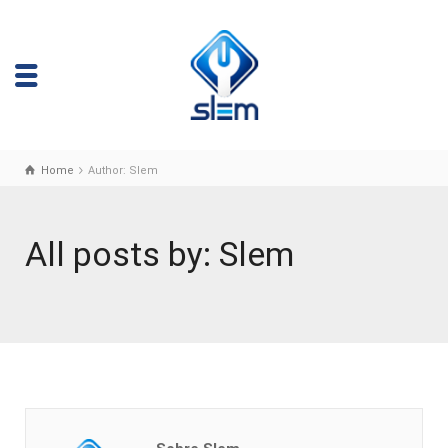
Home
Author: Slem
All posts by: Slem