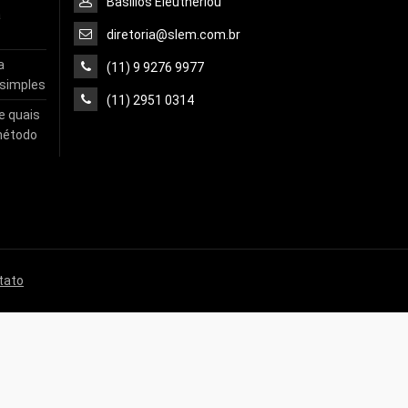
Basilios Eleutheriou
a
diretoria@slem.com.br
a
(11) 9 9276 9977
 simples
(11) 2951 0314
e quais
método
tato